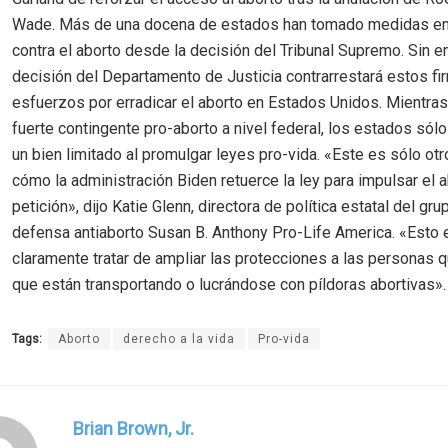
Wade. Más de una docena de estados han tomado medidas en
contra el aborto desde la decisión del Tribunal Supremo. Sin e
decisión del Departamento de Justicia contrarrestará estos f
esfuerzos por erradicar el aborto en Estados Unidos. Mientras
fuerte contingente pro-aborto a nivel federal, los estados sól
un bien limitado al promulgar leyes pro-vida. «Este es sólo ot
cómo la administración Biden retuerce la ley para impulsar el a
petición», dijo Katie Glenn, directora de política estatal del gru
defensa antiaborto Susan B. Anthony Pro-Life America. «Esto
claramente tratar de ampliar las protecciones a las personas 
que están transportando o lucrándose con píldoras abortivas».
Tags:
Aborto
derecho a la vida
Pro-vida
Brian Brown, Jr.