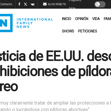
Contacto
SUSCRÍBETE
2026
INICIO
OPINIÓN
VIDA
FAM
SHOWS
PETICIONES
ticia de EE.UU. des
hibiciones de píldor
reo
muy claramente tratar de ampliar las protecciones a
tando o lucrándose con píldoras abortivas"