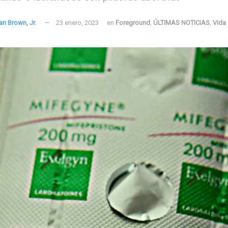
an Brown, Jr.
23 enero, 2023
en
Foreground
,
ÚLTIMAS NOTICIAS
,
Vida