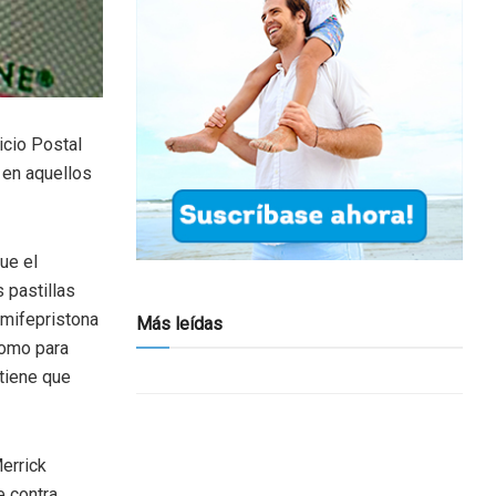
icio Postal
 en aquellos
ue el
s pastillas
a mifepristona
Más leídas
como para
 tiene que
Merrick
e contra