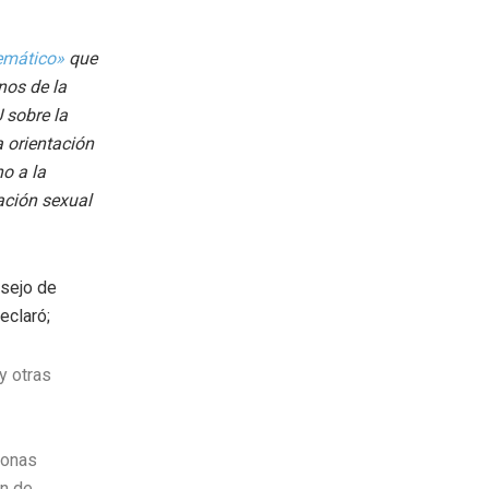
temático»
que
nos de la
 sobre la
a orientación
ho a la
tación sexual
nsejo de
eclaró;
y otras
sonas
en de