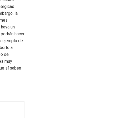
érgicas
mbargo, la
irmes
 haya un
o podrán hacer
ro ejemplo de
borto a
po de
 es muy
que sí saben