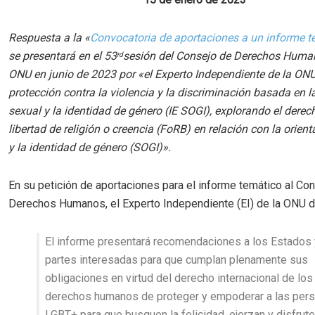
Respuesta a la
«
Convocatoria de aportaciones a un informe 
se presentará en el 53
sesión del Consejo de Derechos Huma
rd
ONU en junio de 2023 por «el Experto Independiente de la ONU
protección contra la violencia y la discriminación basada en l
sexual y la identidad de género (IE SOGI), explorando el derec
libertad de religión o creencia (FoRB) en relación con la orien
y la identidad de género (SOGI)».
En su petición de aportaciones para el informe temático al Co
Derechos Humanos, el Experto Independiente (EI) de la ONU d
El informe presentará recomendaciones a los Estados 
partes interesadas para que cumplan plenamente sus
obligaciones en virtud del derecho internacional de los
derechos humanos de proteger y empoderar a las per
LGBT+ para que busquen la felicidad, ejerzan y disfrut