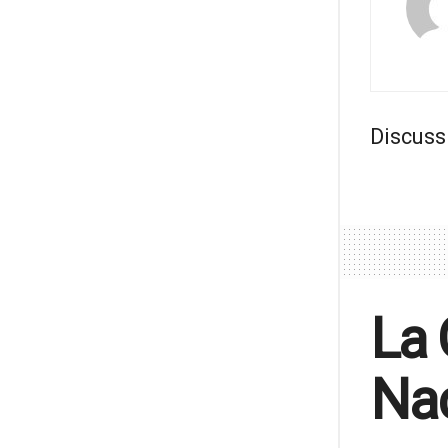
Discuss
La 
Na