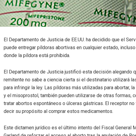
El Departamento de Justicia de EE.UU. ha decidido que el Serv
puede entregar píldoras abortivas en cualquier estado, incluso
donde la píldora está prohibida.
El Departamento de Justicia justificó esta decisión alegando q
remitente no sabe a ciencia cierta si el destinatario utilizará la
para infringir la ley. Las píldoras más utilizadas para abortar, l
y el misoprostol, también pueden utilizarse de otras formas, 
tratar abortos espontáneos o úlceras gástricas. El receptor no
decir su propósito al comprar estos medicamentos.
Este dictamen jurídico es el último intento del Fiscal General 
Garland de reforzar el acceso al aborto tras la anulación de Ro