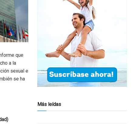
informe que
cho a la
ación sexual e
ambién se ha
Más leídas
dad)