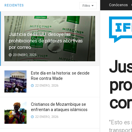
Conócenos
RECIENTES
Filtro
Justicia de EE.UU. desoye las
prohibiciones de píldoras abortivas
por correo
23 ENERO, 2023
Jus
Este día en la historia: se decide
pro
Roe contra Wade
22 ENERO, 2026
cor
Cristianos de Mozambique se
enfrentan a ataques islámicos
22 ENERO, 2026
"Esto es 
transpor