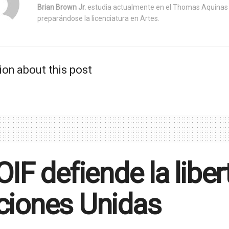
Brian Brown Jr.
estudia actualmente en el Thomas Aquinas 
preparándose la licenciatura en Artes.
ion about this post
OIF defiende la liber
ciones Unidas