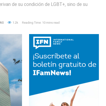
rivan de su condición de LGBT+, sino de su
IAS
1.2k
Reading Time: 10 mins read