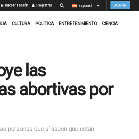
Iniciar sesión
Registrar
Español
DONAR
ILIA
CULTURA
POLÍTICA
ENTRETENIMIENTO
CIENCIA
oye las
as abortivas por
 las personas que sí saben que están