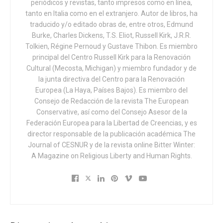
periódicos y revistas, tanto impresos como en línea,
Wade», declarando no ilegal el aborto federal. Aunque
tanto en Italia como en el extranjero. Autor de libros, ha
severamente restringido, en resumen, el aborto en
traducido y/o editado obras de, entre otros, Edmund
Estados Unidos no ha desaparecido. Y lo que hizo la
Burke, Charles Dickens, T.S. Eliot, Russell Kirk, J.R.R.
Cámara el viernes fue intentar obstaculizar, por ejemplo, la
Tolkien, Régine Pernoud y Gustave Thibon. Es miembro
prohibición de que las madres que buscan abortar se
principal del Centro Russell Kirk para la Renovación
trasladen de un estado que lo prohíbe a otro que lo
Cultural (Mecosta, Michigan) y miembro fundador y de
la junta directiva del Centro para la Renovación
permite. Es decir, todos los medios de comunicación,
Europea (La Haya, Países Bajos). Es miembro del
dentro y fuera de Estados Unidos, pregonando la idea de
Consejo de Redacción de la revista The European
que la Cámara ha reintroducido el aborto al anular el
Conservative, así como del Consejo Asesor de la
veredicto del más alto tribunal del país. El poder
Federación Europea para la Libertad de Creencias, y es
legislativo no puede interferir en el judicial, al igual que
director responsable de la publicación académica The
Journal of CESNUR y de la revista online Bitter Winter:
ocurre a la inversa, también porque se oiría el ruido de
A Magazine on Religious Liberty and Human Rights.
sables.