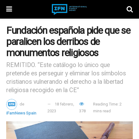
Fundación española pide que se
paralicen los derribos de
monumentos religiosos
REMITIDO. “Este catálogo lo único que
pretende es perseguir y eliminar los símbolos
cristianos vulnerando el derecho a la libertad
religiosa recogido en la CE”
de
18 febrero,
Reading Time: 2
2023
378
mins read
iFamNews Spain