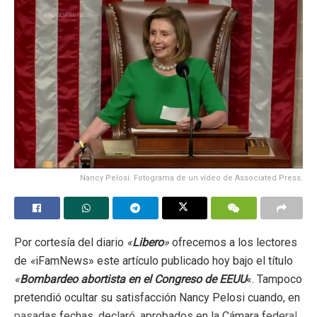
https://drive.google.com/file/d/1edPFdEQM_RdvGiCamR
BfKOjvco732iJU/view?usp=sharing
Tags:
Derribo monumentos cristianos
persecución religiosa
Nancy Pelosi. Fotograma de un vídeo de Associated Press.
Por cortesía del
diario
«
Libero
»
ofrecemos
a los
lectores
de
«
iFamNews» este artículo publicado hoy bajo el
título
«
Bombardeo
abortista
en
el
Congreso
de
EEUU
«. Tampoco
pretendió ocultar su satisfacción Nancy Pelosi cuando, en
pasadas fechas, declaró, aprobados en la Cámara federal