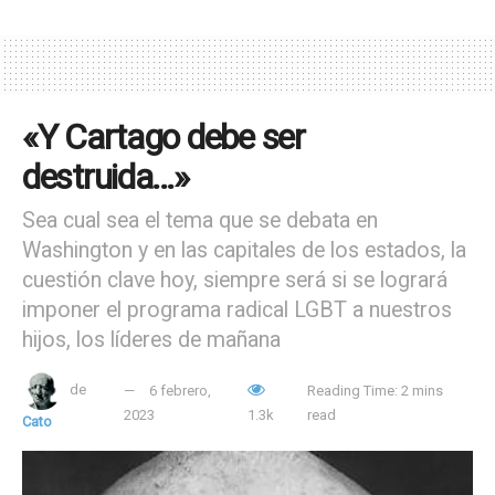
«Y Cartago debe ser
destruida…»
Sea cual sea el tema que se debata en
Washington y en las capitales de los estados, la
cuestión clave hoy, siempre será si se logrará
imponer el programa radical LGBT a nuestros
hijos, los líderes de mañana
de
6 febrero,
Reading Time: 2 mins
2023
1.3k
read
Cato