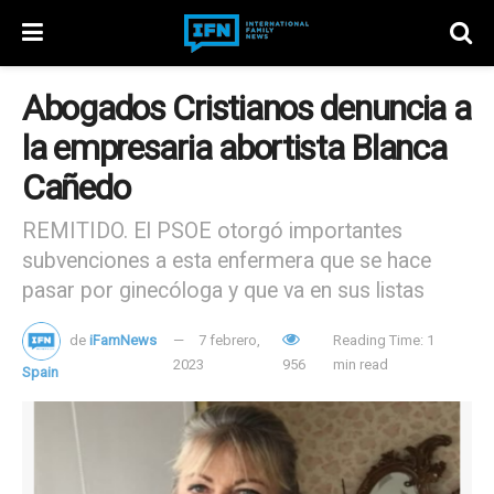
Abogados Cristianos denuncia a
la empresaria abortista Blanca
Cañedo
REMITIDO. El PSOE otorgó importantes
subvenciones a esta enfermera que se hace
pasar por ginecóloga y que va en sus listas
de
iFamNews
7 febrero,
Reading Time: 1
2023
956
min read
Spain