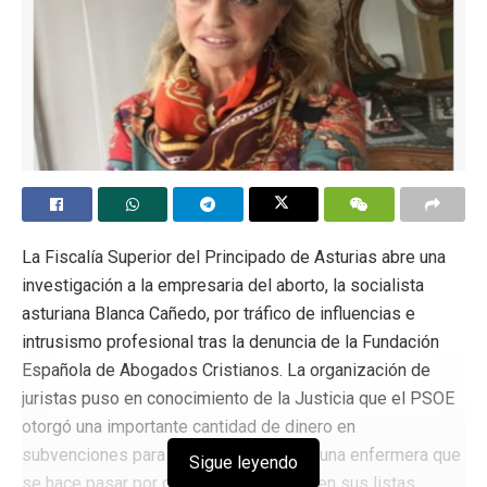
La Fiscalía Superior del Principado de Asturias abre una
investigación a la empresaria del aborto, la socialista
asturiana Blanca Cañedo, por tráfico de influencias e
intrusismo profesional tras la denuncia de la Fundación
Española de Abogados Cristianos. La organización de
juristas puso en conocimiento de la Justicia que el PSOE
otorgó una importante cantidad de dinero en
subvenciones para el aborto a Cañedo, una enfermera que
Sigue leyendo
se hace pasar por ginecóloga y que va en sus listas.