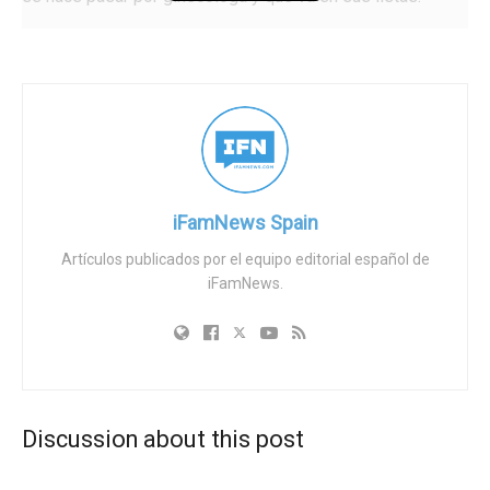
La presidenta de Abogados Cristianos, Polonia
Castellanos, asegura que «con este caso vemos que el
aborto es un negocio muy lucrativo para muchos políticos
de los partidos del gobierno. Ese es el motivo de que
ataquen con tanta fuerza medidas que humanizan a los
bebés no nacidos como la iniciativa de escuchar el latido
del bebé propuesto por el gobierno de Castilla y León».
iFamNews Spain
Se adjunta denuncia:
Artículos publicados por el equipo editorial español de
iFamNews.
https://drive.google.com/file/d/10NbXA9NParGso-
gkD6KCkoQxl1U1ELEg/view?usp=drivesdk
Tags:
Clínica abortiva
PSOE
Discussion about this post