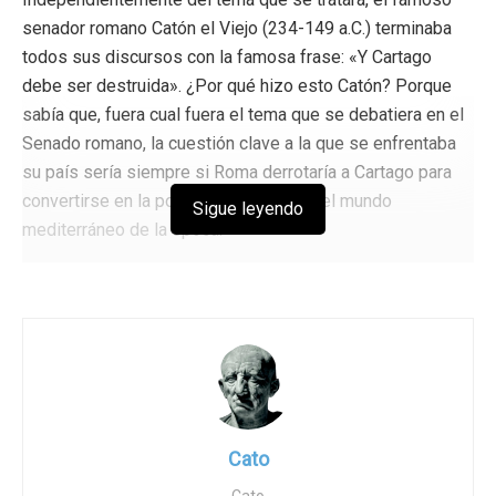
senador romano Catón el Viejo (234-149 a.C.) terminaba
todos sus discursos con la famosa frase: «Y Cartago
debe ser destruida». ¿Por qué hizo esto Catón? Porque
sabía que, fuera cual fuera el tema que se debatiera en el
Senado romano, la cuestión clave a la que se enfrentaba
su país sería siempre si Roma derrotaría a Cartago para
convertirse en la potencia dominante del mundo
Sigue leyendo
mediterráneo de la época.
La época de Catón es muy similar a la nuestra en
Occidente. Sea cual sea el tema que se debata en
Washington y en las capitales de los estados, la cuestión
clave hoy siempre será si se logrará imponer el programa
radical LGBT a nuestros hijos -los líderes de mañana- o si
las personas de bien se alzarán para derrotar esta
insidiosa ideología.
Cato
No se equivoque. Los defensores de la ideología radical