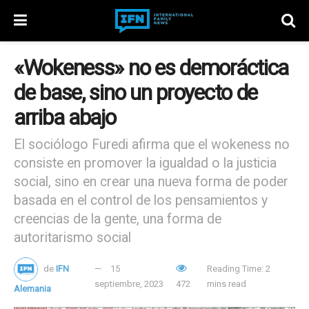
«Wokeness» no es demoráctica
de base, sino un proyecto de
arriba abajo
El sociólogo Furedi afirma que el wokeness no
consiste en promover la igualdad o la justicia
social, sino en crear una nueva forma de poder
basada en el control de los pensamientos y
creencias de la gente, una forma de
autoritarismo social
de
IFN
15
Reading Time: 2
septiembre, 2023
472
mins read
Alemania