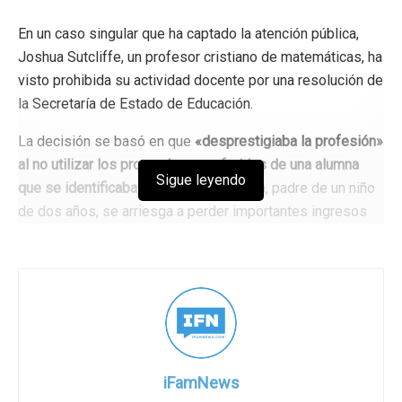
En un caso singular que ha captado la atención pública,
Joshua Sutcliffe, un profesor cristiano de matemáticas, ha
visto prohibida su actividad docente por una resolución de
la Secretaría de Estado de Educación.
La decisión se basó en que
«desprestigiaba la profesión»
al no utilizar los pronombres preferidos de una alumna
Sigue leyendo
que se identificaba como varón
. Joshua, padre de un niño
de dos años, se arriesga a perder importantes ingresos
como consecuencia de esta sentencia y tiene previsto
recurrir la decisión con el apoyo del Centro Jurídico
Cristiano.
Sutcliffe saltó por primera vez a la palestra pública en
2017, cuando emprendió una acción legal contra la
escuela Cherwell, donde fue suspendido y
iFamNews
posteriormente despedido por supuestamente
«faltar al