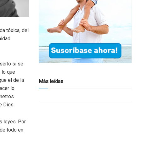
a tóxica, del
nidad
serlo si se
 lo que
que el de la
Más leídas
ecer lo
ámetros
e Dios.
s leyes. Por
ede todo en