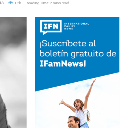
AS
1.2k
Reading Time: 2 mins read