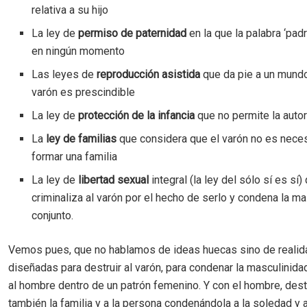
relativa a su hijo
La ley de
permiso de paternidad
en la que la palabra ‘pad
en ningún momento
Las leyes de
reproducción asistida
que da pie a un mundo
varón es prescindible
La ley de
protección de la infancia
que no permite la auto
La
ley de familias
que considera que el varón no es neces
formar una familia
La ley de
libertad sexual
integral (la ley del sólo sí es sí)
criminaliza al varón por el hecho de serlo y condena la m
conjunto.
Vemos pues, que no hablamos de ideas huecas sino de realid
diseñadas para destruir al varón, para condenar la masculinida
al hombre dentro de un patrón femenino. Y con el hombre, des
también la familia y a la persona condenándola a la soledad y a