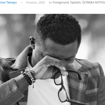
onor Tamayo
9 marzo, 2023
en
Foreground
,
Opinión
,
ÚLTIMAS NOTICI