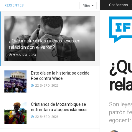
Conócenos
RECIENTES
Filtro
¿Qué implican las nuevas leyes en
relación con el varón?
9 MARZO, 2023
¿Qu
Este día en la historia: se decide
rel
Roe contra Wade
22 ENERO, 2026
Son leyes
Cristianos de Mozambique se
enfrentan a ataques islámicos
patrón fe
22 ENERO, 2026
egocent