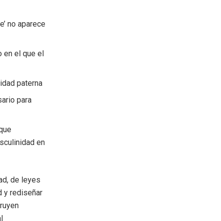
re’ no aparece
 en el que el
ridad paterna
ario para
 que
asculinidad en
ad, de leyes
d y rediseñar
truyen
l