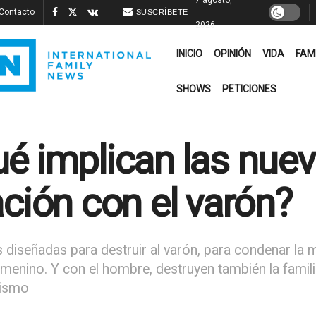
Contacto
SUSCRÍBETE
2026
INICIO
OPINIÓN
VIDA
FAM
SHOWS
PETICIONES
é implican las nuev
ación con el varón?
 diseñadas para destruir al varón, para condenar la 
menino. Y con el hombre, destruyen también la famili
rismo