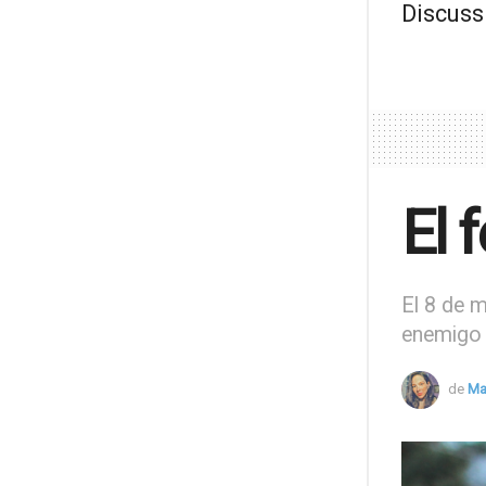
Discuss
El 
El 8 de m
enemigo 
de
Ma