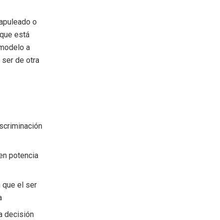
vapuleado o
 que está
 modelo a
 ser de otra
iscriminación
 en potencia
 que el ser
a
a decisión