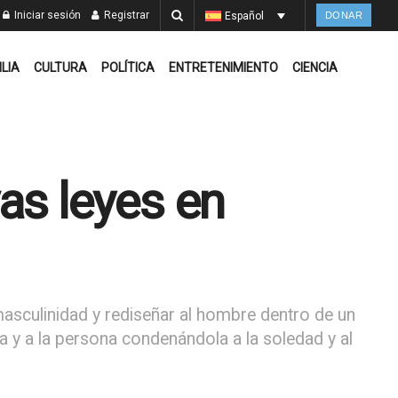
Iniciar sesión
Registrar
Español
DONAR
ILIA
CULTURA
POLÍTICA
ENTRETENIMIENTO
CIENCIA
as leyes en
masculinidad y rediseñar al hombre dentro de un
a y a la persona condenándola a la soledad y al