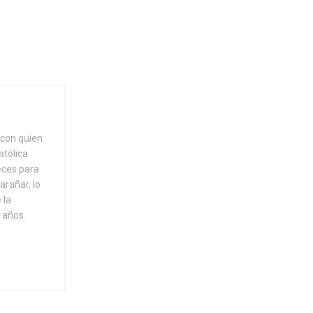
 con quien
atólica
eces para
arañar, lo
 la
 años.