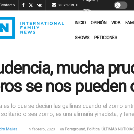
Contacto
SUSCRÍBETE
2026
INICIO
OPINIÓN
VIDA
FAM
SHOWS
PETICIONES
udencia, mucha prud
os se nos pueden 
 es lo que se decían las gallinas cuando el zorro entró
solitario o sea zorro, es una alimaña yihadista, y t
dro Mejias
9 febrero, 2023
en
Foreground
,
Política
,
ÚLTIMAS NOTICIA