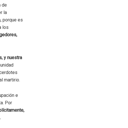
n de
r la
a, porque es
a los
gedores,
s,
y nuestra
munidad
acerdotes
 martirio.
upación e
ta. Por
lícitamente,
.