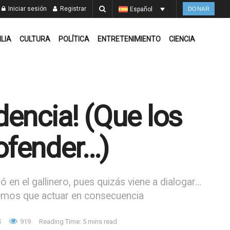
Iniciar sesión
Registrar
Español
DONAR
ILIA
CULTURA
POLÍTICA
ENTRETENIMIENTO
CIENCIA
encia! (Que los
ofender…)
 en el gallinero, pues quizás viene a dialogar...
enemos que actuar en consecuencia
S
919
Reading Time: 5 mins read