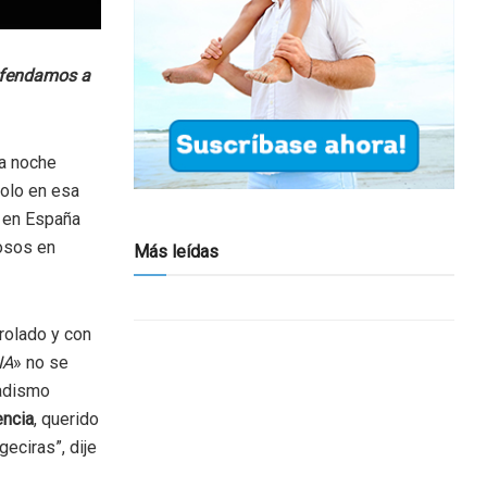
 ofendamos a
la noche
solo en esa
o en España
iosos en
Más leídas
rolado y con
IA
» no se
hadismo
encia
, querido
eciras”, dije