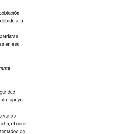
población
debido a la
patriarse
es en esa
uanma
eguridad
estro apoyo.
s varios
ocha, el once
atentados de