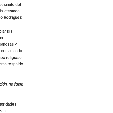
sesinato del
ia
, atentado
io Rodríguez.
biar los
un
ngañosas y
á proclamando
upo religioso
 gran respaldo
ión, no fuera
toridades
zas