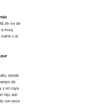
 más
ILIA
» es de
 a misa,
mártir y al
 que
 año, donde
 Campo de
, y en cuya
r hijo, aún
do con unos