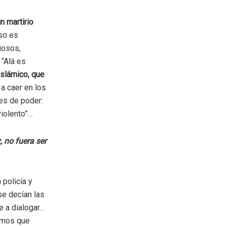
n martirio
so es
iosos,
 “Alá es
islámico, que
 a caer en los
res de poder:
violento”…
 no fuera ser
 policía y
se decían las
e a dialogar…
nemos que