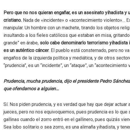
Pero que no nos quieran engañar, es un asesinato yihadista y u
cristiano.
Nada de «incidente» o «acontecimiento violento»… E
manipular. Un hombre con un machete, tirando los objetos relig
insultando a los fieles católicos que estaban en misa, gritando
grande” en árabe,
solo cabe denominarlo terrorismo yihadista 
es un auténtico cáncer
. El pueblo está consternado, pero no va
engaños de la izquierda política y mediática, y de otros secto
“prudencia”, es un “incidente”, un “ataque”, un “acontecimiento 
Prudencia, mucha prudencia, dijo el presidente Pedro Sánchez,
que ofendamos a alguien…
Sí. Nos piden prudencia, y es verdad que hay que dejar actuar a
jueces, pero no nos equivoquemos, pues prudencia es lo que 
gallinas cuando el zorro entró en el gallinero, pues quizás vien
Sea lobo solitario o sea zorro, es una alimaña yihadista, y te