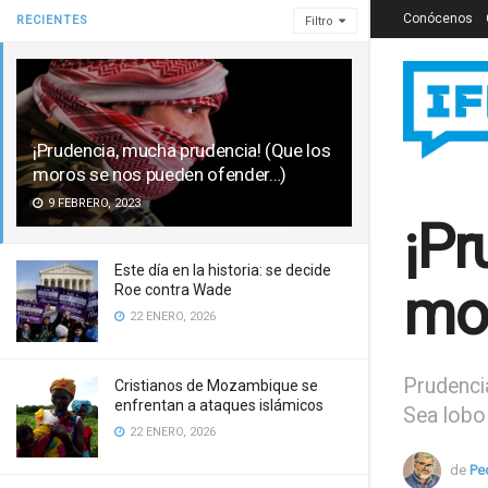
Conócenos
RECIENTES
Filtro
¡Prudencia, mucha prudencia! (Que los
moros se nos pueden ofender…)
9 FEBRERO, 2023
¡Pr
Este día en la historia: se decide
mor
Roe contra Wade
22 ENERO, 2026
Prudencia
Cristianos de Mozambique se
enfrentan a ataques islámicos
Sea lobo 
22 ENERO, 2026
de
Pe