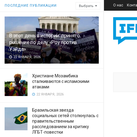
О нас
Конт
ПОСЛЕДНИЕ ПУБЛИКАЦИИ
Выбрать
В этот день в истории: принято
решение по делу «Роу против
Уэйда»
22 ЯНВАРЯ, 2026
Христиане Мозамбика
сталкиваются с исламскими
атаками
22 ЯНВАРЯ, 2026
Бразильская звезда
социальных сетей столкнулась с
правительственным
расследованием за критику
ЛГБТ-повестки