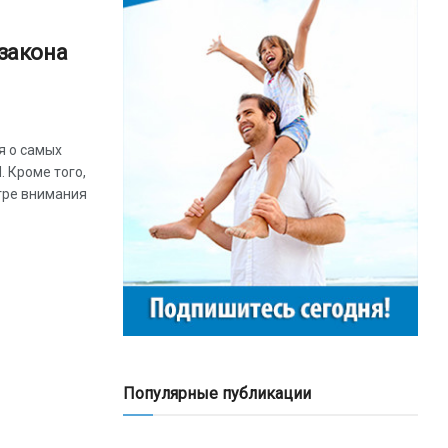
закона
1
я о самых
. Кроме того,
тре внимания
Популярные публикации