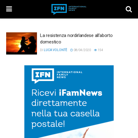
La resistenza nordirlandese all’aborto
domestico
DI
LUCA VOLONTÈ
08/04/2020
154