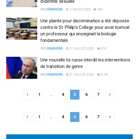
d’identité sexuelle
PAR
IFAMNEWS
11 AOÛT, 2023
784
Une plainte pour discrimination a été déposée
contre le St. Philip’s College pour avoir licencié
un professeur qui enseignait la biologie
fondamentale.
PAR
IFAMNEWS
31 JUILLET, 2023
514
Une nouvelle loi russe interdit les interventions
de transition de genre
PAR
IFAMNEWS
27 JUILLET, 2023
3.7K
1
…
4
5
6
7
1
…
4
5
6
7