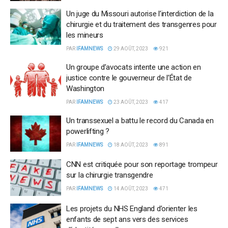
Un juge du Missouri autorise l’interdiction de la
chirurgie et du traitement des transgenres pour
les mineurs
PAR
IFAMNEWS
29 AOÛT, 2023
921
Un groupe d’avocats intente une action en
justice contre le gouverneur de l’État de
Washington
PAR
IFAMNEWS
23 AOÛT, 2023
417
Un transsexuel a battu le record du Canada en
powerlifting ?
PAR
IFAMNEWS
18 AOÛT, 2023
891
CNN est critiquée pour son reportage trompeur
sur la chirurgie transgendre
PAR
IFAMNEWS
14 AOÛT, 2023
471
Les projets du NHS England d’orienter les
enfants de sept ans vers des services