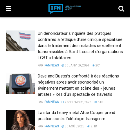
Un dénonciateur s’inquiète des pratiques
contraires à l’éthique d’une clinique spécialisée
dans le traitement des maladies sexuellement
transmissibles à Saint-Louis et d’organisations
LGBT « totalitaires
PAR
IFAMNEWS
30 JANVIER, 2024
201
Dave and Buster’s confronté à des réactions
négatives après avoir sponsorisé un
événement mettant en scène des « jeunes
artistes » lors d’un spectacle de travestis
PAR
IFAMNEWS
7 SEPTEMBRE, 2023
846
La star du heavy metal Alice Cooper prend
position contre l’idéologie transgenre
PAR
IFAMNEWS
30 AOÛT, 2023
2.1K